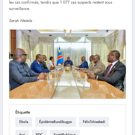
les cas confirmés, tandis que 1 077 cas suspects restent sous
surveillance.
Sarah Ntetele
Étiquette
Ebola
ÉpidémieBundibugyo
FélixTshisekedi
Ituri
RDC
SantéPublique