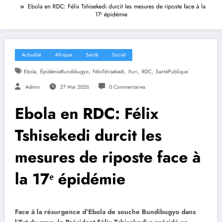
Ebola en RDC: Félix Tshisekedi durcit les mesures de riposte face à la
17ᵉ épidémie
Actualité
Afrique
Santé
Social
,
,
,
,
,
Ebola
ÉpidémieBundibugyo
FélixTshisekedi
Ituri
RDC
SantéPublique
Admin
27 Mai 2026
0 Commentaires
Ebola en RDC: Félix
Tshisekedi durcit les
mesures de riposte face à
la 17ᵉ épidémie
Face à la résurgence d’Ebola de souche Bundibugyo dans