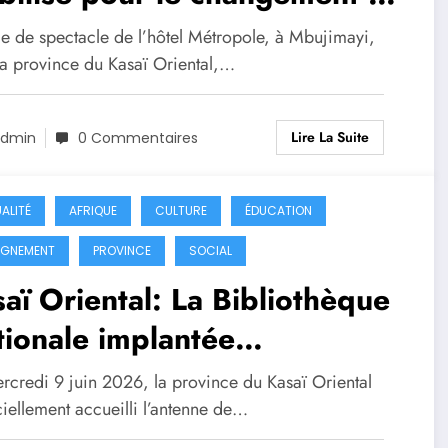
Constitution
le de spectacle de l’hôtel Métropole, à Mbujimayi,
la province du Kasaï Oriental,…
Lire La Suite
dmin
0 Commentaires
ALITÉ
AFRIQUE
CULTURE
ÉDUCATION
IGNEMENT
PROVINCE
SOCIAL
aï Oriental: La Bibliothèque
ionale implantée
iciellement sous la direction
rcredi 9 juin 2026, la province du Kasaï Oriental
Jeef Kabasela
ciellement accueilli l’antenne de…