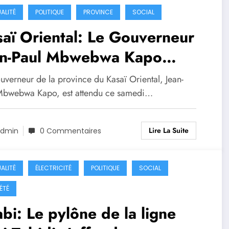
ALITÉ
POLITIQUE
PROVINCE
SOCIAL
aï Oriental: Le Gouverneur
an-Paul Mbwebwa Kapo
endu à Mbujimayi ce samedi
uverneur de la province du Kasaï Oriental, Jean-
ès une mission stratégique
Mbwebwa Kapo, est attendu ce samedi…
 RSA
Lire La Suite
dmin
0 Commentaires
ALITÉ
ÉLECTRICITÉ
POLITIQUE
SOCIAL
ÉTÉ
bi: Le pylône de la ligne