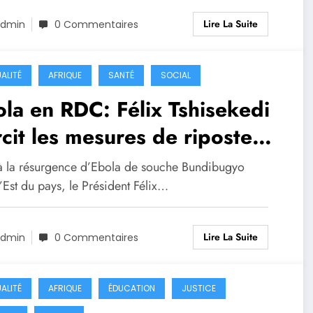
Lire La Suite
dmin
0 Commentaires
ALITÉ
AFRIQUE
SANTÉ
SOCIAL
la en RDC: Félix Tshisekedi
cit les mesures de riposte
e à la 17ᵉ épidémie
à la résurgence d’Ebola de souche Bundibugyo
’Est du pays, le Président Félix…
Lire La Suite
dmin
0 Commentaires
ALITÉ
AFRIQUE
ÉDUCATION
JUSTICE