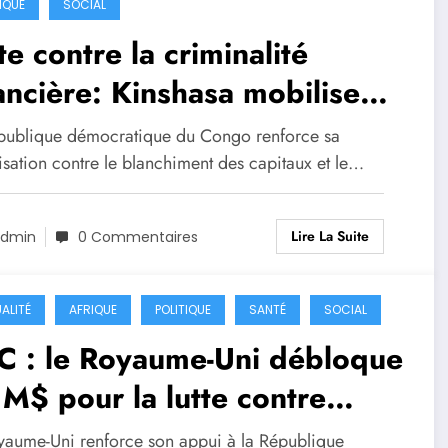
IQUE
SOCIAL
te contre la criminalité
ancière: Kinshasa mobilise
 magistrats
publique démocratique du Congo renforce sa
isation contre le blanchiment des capitaux et le…
Lire La Suite
dmin
0 Commentaires
ALITÉ
AFRIQUE
POLITIQUE
SANTÉ
SOCIAL
C : le Royaume-Uni débloque
M$ pour la lutte contre
la dans l’Est
yaume-Uni renforce son appui à la République