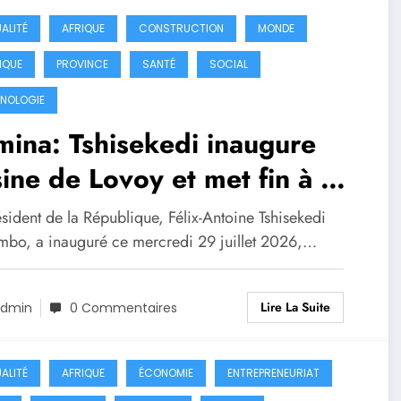
ALITÉ
AFRIQUE
CONSTRUCTION
MONDE
IQUE
PROVINCE
SANTÉ
SOCIAL
NOLOGIE
ina: Tshisekedi inaugure
sine de Lovoy et met fin à 50
 de pénurie d’eau
sident de la République, Félix-Antoine Tshisekedi
ombo, a inauguré ce mercredi 29 juillet 2026,…
Lire La Suite
dmin
0 Commentaires
ALITÉ
AFRIQUE
ÉCONOMIE
ENTREPRENEURIAT