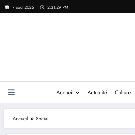
Aller
7 août 2026
2:31:30 PM
au
contenu
Accueil
Actualité
Culture
Accueil
Social