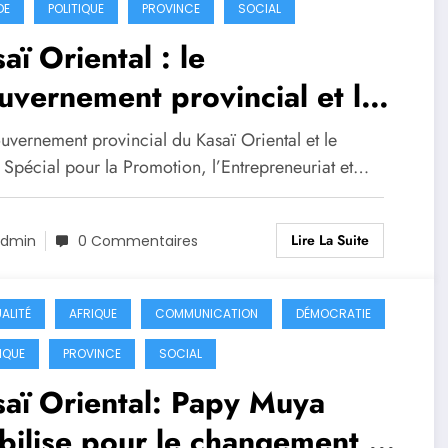
DE
POLITIQUE
PROVINCE
SOCIAL
aï Oriental : le
vernement provincial et le
EEJ s’allient pour soutenir
uvernement provincial du Kasaï Oriental et le
ntrepreneuriat des jeunes
 Spécial pour la Promotion, l’Entrepreneuriat et…
Lire La Suite
dmin
0 Commentaires
ALITÉ
AFRIQUE
COMMUNICATION
DÉMOCRATIE
IQUE
PROVINCE
SOCIAL
aï Oriental: Papy Muya
ilise pour le changement de