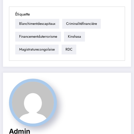
Étiquette
Blanchimentdescapitaux
Criminalitéfinancière
Financementduterrorisme
Kinshasa
Magistraturecongolaise
RDC
Admin