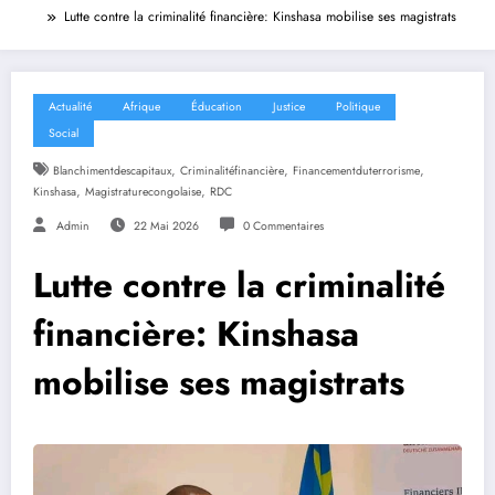
Lutte contre la criminalité financière: Kinshasa mobilise ses magistrats
Actualité
Afrique
Éducation
Justice
Politique
Social
,
,
,
Blanchimentdescapitaux
Criminalitéfinancière
Financementduterrorisme
,
,
Kinshasa
Magistraturecongolaise
RDC
Admin
22 Mai 2026
0 Commentaires
Lutte contre la criminalité
financière: Kinshasa
mobilise ses magistrats