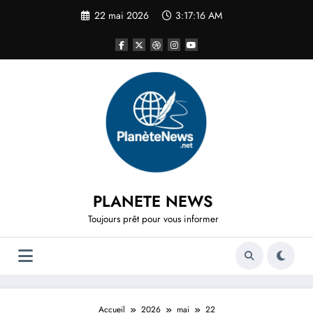
Aller
22 mai 2026
3:17:17 AM
au
contenu
PLANETE NEWS
Toujours prêt pour vous informer
Accueil
2026
mai
22