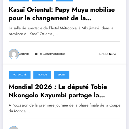
Kasaï Oriental: Papy Muya mobilise
pour le changement de la
Constitution
La salle de spectacle de l’hôtel Métropole, à Mbujimayi, dans la
province du Kasaï Oriental,…
Admin
0 Commentaires
Lire La Suite
ACTUALITÉ
MONDE
SPORT
18 juin 2026
Mondial 2026 : Le député Tobie
Nkongolo Kayumbi partage la
ferveur de Mbujimayi après le nul
À l’occasion de la première journée de la phase finale de la Coupe
historique face au Portugal
du Monde,…