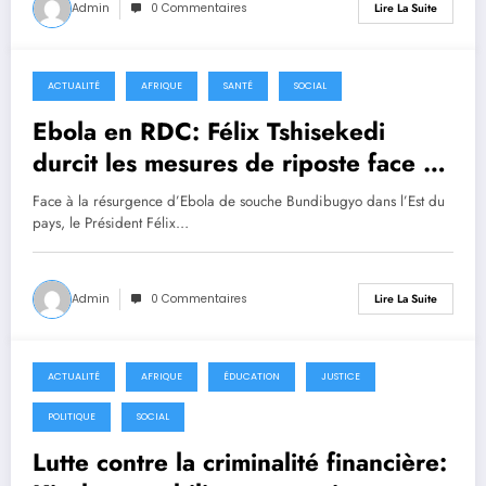
Admin
0 Commentaires
Lire La Suite
ACTUALITÉ
AFRIQUE
SANTÉ
SOCIAL
27 mai 2026
Ebola en RDC: Félix Tshisekedi
durcit les mesures de riposte face à
la 17ᵉ épidémie
Face à la résurgence d’Ebola de souche Bundibugyo dans l’Est du
pays, le Président Félix…
Admin
0 Commentaires
Lire La Suite
ACTUALITÉ
AFRIQUE
ÉDUCATION
JUSTICE
22 mai 2026
POLITIQUE
SOCIAL
Lutte contre la criminalité financière: