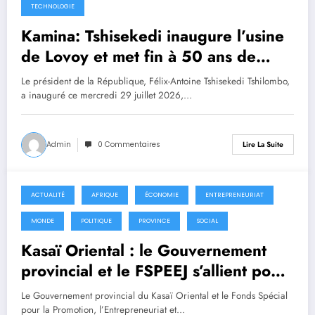
TECHNOLOGIE
Kamina: Tshisekedi inaugure l’usine
de Lovoy et met fin à 50 ans de
pénurie d’eau
Le président de la République, Félix-Antoine Tshisekedi Tshilombo,
a inauguré ce mercredi 29 juillet 2026,…
Admin
0 Commentaires
Lire La Suite
ACTUALITÉ
AFRIQUE
ÉCONOMIE
ENTREPRENEURIAT
23 juillet 2026
MONDE
POLITIQUE
PROVINCE
SOCIAL
Kasaï Oriental : le Gouvernement
provincial et le FSPEEJ s’allient pour
soutenir l’entrepreneuriat des jeunes
Le Gouvernement provincial du Kasaï Oriental et le Fonds Spécial
pour la Promotion, l’Entrepreneuriat et…