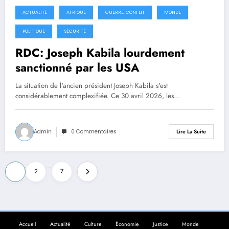
ACTUALITÉ
AFRIQUE
GUERRE, CONFLIT
MONDE
1 mai 2026
POLITIQUE
SÉCURITÉ
RDC: Joseph Kabila lourdement
sanctionné par les USA
La situation de l'ancien président Joseph Kabila s'est
considérablement complexifiée. Ce 30 avril 2026, les…
Admin
0 Commentaires
Lire La Suite
Pagination
…
1
2
7
des
publications
Accueil
Actualité
Culture
Économie
Justice
Monde