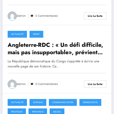
Admin
0 Commentaires
Lire La Suite
ACTUALITÉ
SPORT
1 juillet 2026
Angleterre-RDC : « Un défi difficile,
mais pas insupportable», prévient
Sébastien Desabre
La République démocratique du Congo s’apprête à écrire une
nouvelle page de son histoire. Ce…
Admin
0 Commentaires
Lire La Suite
ACTUALITÉ
AFRIQUE
COMMUNICATION
DÉMOCRATIE
30 juin 2026
POLITIQUE
PROVINCE
SOCIAL