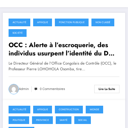
ACTUALITÉ
AFRIQUE
FONCTION PUBLIQUE
NON CLASSÉ
5 août 2026
SOCIÉTÉ
OCC : Alerte à l’escroquerie, des
individus usurpent l’identité du DG
Pierre LOHOHOLA
Le Directeur Général de l’Office Congolais de Contrôle (OCC), le
Professeur Pierre LOHOHOLA Osomba, tire…
Admin
0 Commentaires
Lire La Suite
ACTUALITÉ
AFRIQUE
CONSTRUCTION
MONDE
29 juillet 2026
POLITIQUE
PROVINCE
SANTÉ
SOCIAL