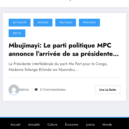
ACTUALITÉ
AFRIQUE
POLITIQUE
PROVINCE
1 mai 2026
SOCIAL
Mbujimayi: Le parti politique MPC
annonce l’arrivée de sa présidente
interfédérale à Mbujimayi pour ce
La Présidente interfédérale du parti Ma Part pour le Congo,
samedi
Madame Solange Bilonda wa Nyamabu,…
Admin
0 Commentaires
Lire La Suite
Accueil
Actualité
Culture
Économie
Justice
Monde