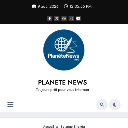
Aller
9 août 2026
12:05:55 PM
au
contenu
PLANETE NEWS
Toujours prêt pour vous informer
Accueil
Solange Bilonda