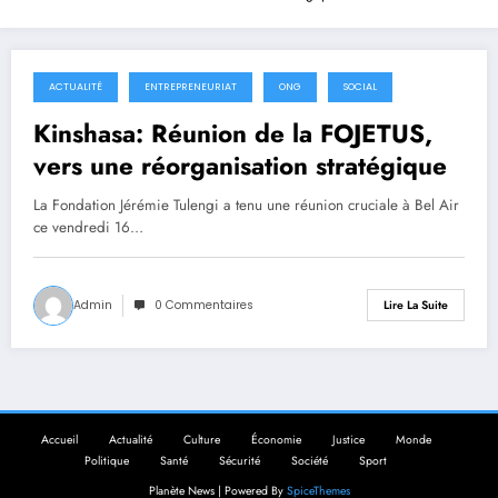
ACTUALITÉ
ENTREPRENEURIAT
ONG
SOCIAL
18 janvier 2026
Kinshasa: Réunion de la FOJETUS,
vers une réorganisation stratégique
La Fondation Jérémie Tulengi a tenu une réunion cruciale à Bel Air
ce vendredi 16…
Admin
0 Commentaires
Lire La Suite
Accueil
Actualité
Culture
Économie
Justice
Monde
Politique
Santé
Sécurité
Société
Sport
Planète News | Powered By
SpiceThemes