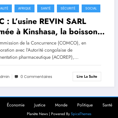
ALITÉ
AFRIQUE
SANTÉ
SÉCURITÉ
SOCIAL
C : L’usine REVIN SARL
mée à Kinshasa, la boisson «
u Rouge » interdite pour
mmission de la Concurrence (COMCO), en
sence de Sildenafil
oration avec l’Autorité congolaise de
mentation pharmaceutique (ACOREP),…
Lire La Suite
dmin
0 Commentaires
Économie
Justice
Monde
Politique
Santé
Planète News | Powered By
SpiceThemes