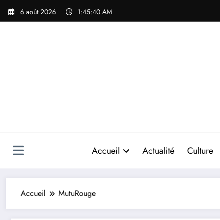
Aller
6 août 2026
1:45:40 AM
au
contenu
Accueil
Actualité
Culture
Accueil
MutuRouge