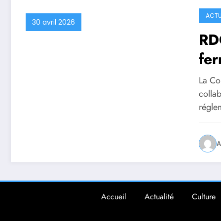
ACTU
30 avril 2026
RD
fer
Mut
La Co
pré
collab
régle
A
Accueil
Actualité
Culture