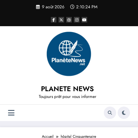
Aller
9 août 2026
2:10:24 PM
au
contenu
PLANETE NEWS
Toujours prêt pour vous informer
Accueil
hôpital Cinquantenaire