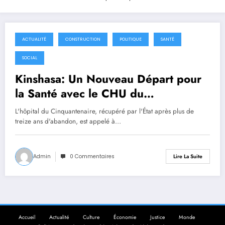
ACTUALITÉ
CONSTRUCTION
POLITIQUE
SANTÉ
23 janvier 2026
SOCIAL
Kinshasa: Un Nouveau Départ pour
la Santé avec le CHU du
Cinquantenaire
L'hôpital du Cinquantenaire, récupéré par l'État après plus de
treize ans d'abandon, est appelé à…
Admin
0 Commentaires
Lire La Suite
Accueil
Actualité
Culture
Économie
Justice
Monde