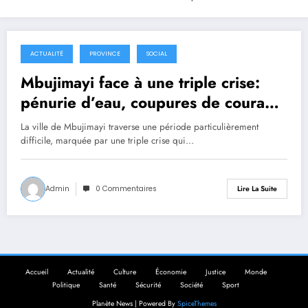
ACTUALITÉ
PROVINCE
SOCIAL
19 décembre 2025
Mbujimayi face à une triple crise:
pénurie d’eau, coupures de courant
et flambée du prix du maïs
La ville de Mbujimayi traverse une période particulièrement
difficile, marquée par une triple crise qui…
Admin
0 Commentaires
Lire La Suite
Accueil
Actualité
Culture
Économie
Justice
Monde
Politique
Santé
Sécurité
Société
Sport
Planète News | Powered By
SpiceThemes