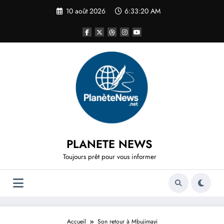
Aller
10 août 2026
6:33:20 AM
au
contenu
PLANETE NEWS
Toujours prêt pour vous informer
Accueil
Son retour à Mbujimayi