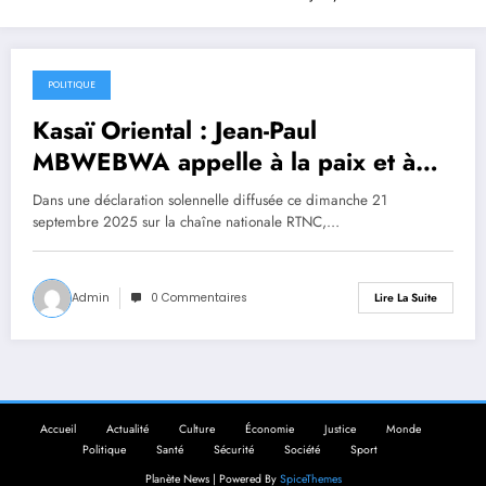
POLITIQUE
22 septembre 2025
Kasaï Oriental : Jean-Paul
MBWEBWA appelle à la paix et à
l’unité pour relancer le
Dans une déclaration solennelle diffusée ce dimanche 21
développement de la province
septembre 2025 sur la chaîne nationale RTNC,…
Admin
0 Commentaires
Lire La Suite
Accueil
Actualité
Culture
Économie
Justice
Monde
Politique
Santé
Sécurité
Société
Sport
Planète News | Powered By
SpiceThemes