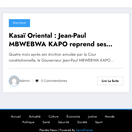
POLITIQUE
25 septembre 2025
Kasaï Oriental : Jean-Paul
MBWEBWA KAPO reprend ses
fonctions et prône l’unité pour
Quatre mois après son éviction annulée par la Cour
relancer la province
constitutionnelle, le Gouverneur Jean-Paul MBWEBWA KAPO…
Admin
0 Commentaires
Lire La Suite
Accueil
Actualité
Culture
Économie
Justice
Monde
Politique
Santé
Sécurité
Société
Sport
Planète News | Powered By
SpiceThemes