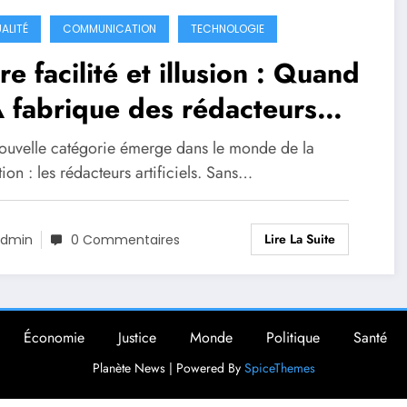
ALITÉ
COMMUNICATION
TECHNOLOGIE
re facilité et illusion : Quand
A fabrique des rédacteurs
s réflexion
ouvelle catégorie émerge dans le monde de la
ion : les rédacteurs artificiels. Sans…
Lire La Suite
dmin
0 Commentaires
Économie
Justice
Monde
Politique
Santé
Planète News | Powered By
SpiceThemes