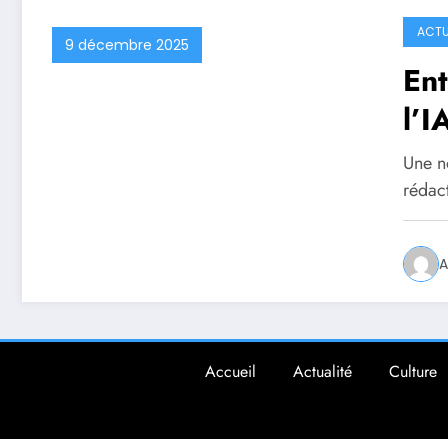
ACTU
9 décembre 2025
Ent
l’I
san
Une n
rédact
A
Accueil
Actualité
Culture