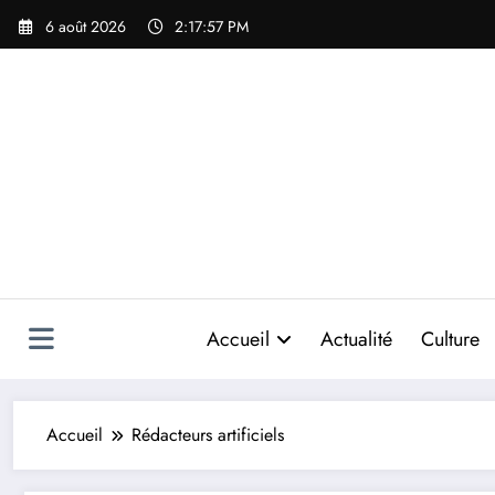
Aller
6 août 2026
2:17:57 PM
au
contenu
Accueil
Actualité
Culture
Accueil
Rédacteurs artificiels