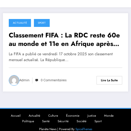
ACTUALITÉ
SPORT
17 octobre 2025
Classement FIFA : La RDC reste 60e
au monde et 11e en Afrique après
deux victoires
La FIFA a publié ce vendredi 17 octobre 2025 son classement
mensuel actualisé. La République…
Admin
0 Commentaires
Lire La Suite
Accueil
Actualité
Culture
Économie
Justice
Monde
Politique
Santé
Sécurité
Société
Sport
Planète News | Powered By
SpiceThemes