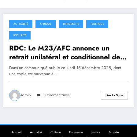
ACTUALITÉ
AFRIQUE
DIPLOMATIE
POLITIQUE
16 décembre 2025
SÉCURITÉ
RDC: Le M23/AFC annonce un
retrait unilatéral et conditionnel de la
ville d’Uvira
Dans un communiqué publié ce lundi 15 décembre 2025, dont
une copie est parvenue à…
Admin
0 Commentaires
Lire La Suite
Accueil
Actualité
Culture
Économie
Justice
Monde