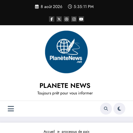
Aller
8 août 2026
5:35:11 PM
au
contenu
PLANETE NEWS
Toujours prêt pour vous informer
Accueil
processus de paix