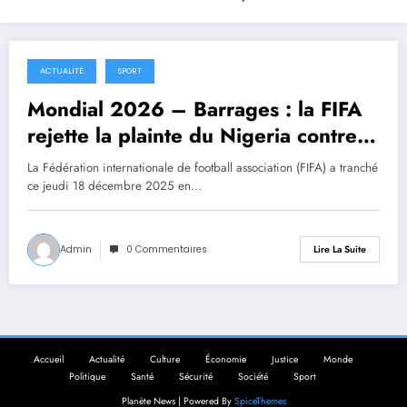
ACTUALITÉ
SPORT
19 décembre 2025
Mondial 2026 – Barrages : la FIFA
rejette la plainte du Nigeria contre la
RDC
La Fédération internationale de football association (FIFA) a tranché
ce jeudi 18 décembre 2025 en…
Admin
0 Commentaires
Lire La Suite
Accueil
Actualité
Culture
Économie
Justice
Monde
Politique
Santé
Sécurité
Société
Sport
Planète News | Powered By
SpiceThemes