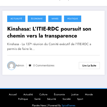
ACTUALITÉ
ÉCONOMIE
MINES
POLITIQUE
30 janvier 2026
Kinshasa: L’ITIE-RDC poursuit son
chemin vers la transparence
Kinshasa - La 137ᵉ réunion du Comité exécutif de l'ITIE-RDC a
permis de faire le…
Admin
0 Commentaires
Lire La Suite
Accueil
Actualité
Culture
Économie
Justice
Monde
Politique
Santé
Sécurité
Société
Sport
Planète News | Powered By
SpiceThemes