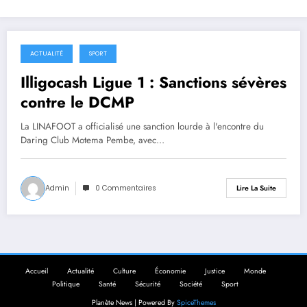
ACTUALITÉ
SPORT
14 février 2026
Illigocash Ligue 1 : Sanctions sévères
contre le DCMP
La LINAFOOT a officialisé une sanction lourde à l'encontre du
Daring Club Motema Pembe, avec…
Admin
0 Commentaires
Lire La Suite
Accueil
Actualité
Culture
Économie
Justice
Monde
Politique
Santé
Sécurité
Société
Sport
Planète News | Powered By
SpiceThemes