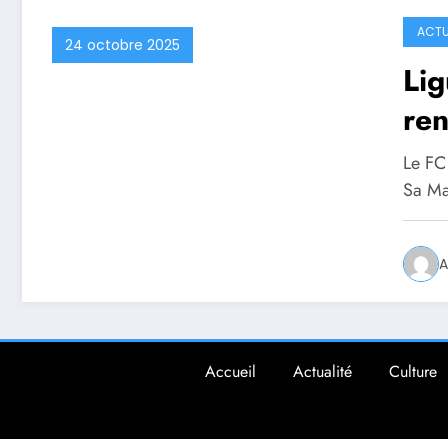
ACTU
24 octobre 2025
Lig
ren
rem
Le FC 
Ori
Sa Ma
A
Accueil
Actualité
Culture