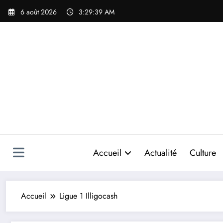
Aller
6 août 2026
3:29:39 AM
au
contenu
Accueil
Actualité
Culture
Accueil
Ligue 1 Illigocash