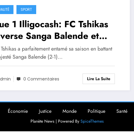
ALITÉ
SPORT
ue 1 Illigocash: FC Tshikas
verse Sanga Balende et
porte le derby du Kasaï
Tshikas a parfaitement entamé sa saison en battant
ental
jesté Sanga Balende (2-1)…
Lire La Suite
dmin
0 Commentaires
Économie
Justice
Monde
Politique
Santé
Planète News | Powered By
SpiceThemes