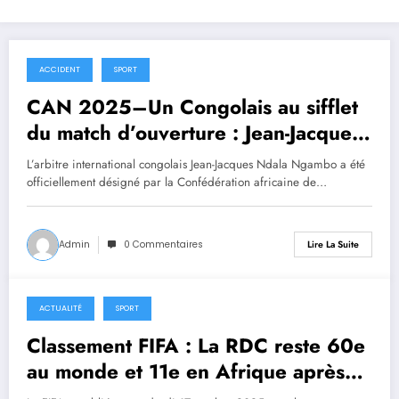
ACCIDENT
SPORT
19 décembre 2025
CAN 2025–Un Congolais au sifflet
du match d’ouverture : Jean-Jacques
Ndala désigné arbitre central de
L’arbitre international congolais Jean-Jacques Ndala Ngambo a été
Maroc vs Comores
officiellement désigné par la Confédération africaine de…
Admin
0 Commentaires
Lire La Suite
ACTUALITÉ
SPORT
17 octobre 2025
Classement FIFA : La RDC reste 60e
au monde et 11e en Afrique après
deux victoires