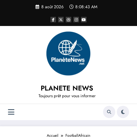
Aller
8 août 2026
8:08:43 AM
au
contenu
PLANETE NEWS
Toujours prêt pour vous informer
Accueil
FootballAfricain