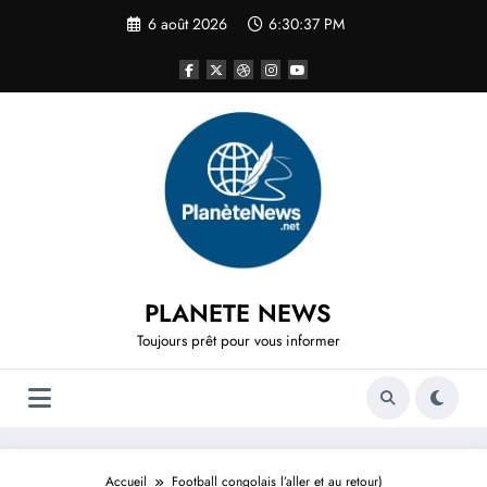
Aller
6 août 2026
6:30:37 PM
au
contenu
PLANETE NEWS
Toujours prêt pour vous informer
Accueil
Football congolais l’aller et au retour)