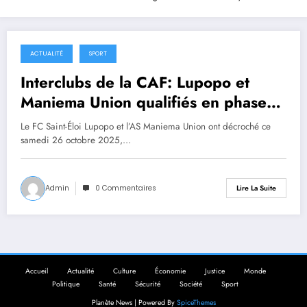
ACTUALITÉ
SPORT
25 octobre 2025
Interclubs de la CAF: Lupopo et
Maniema Union qualifiés en phase
de groupes
Le FC Saint-Éloi Lupopo et l’AS Maniema Union ont décroché ce
samedi 26 octobre 2025,…
Admin
0 Commentaires
Lire La Suite
Accueil
Actualité
Culture
Économie
Justice
Monde
Politique
Santé
Sécurité
Société
Sport
Planète News | Powered By
SpiceThemes