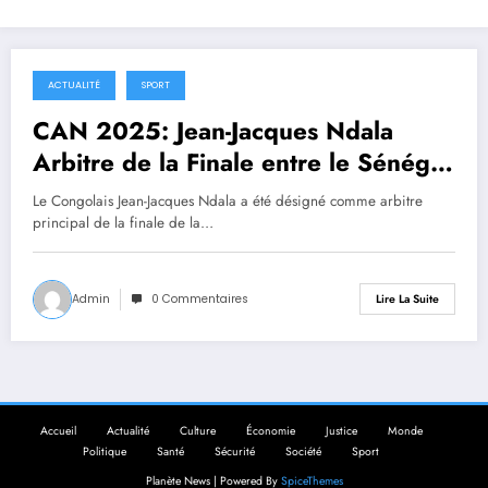
ACTUALITÉ
SPORT
17 janvier 2026
CAN 2025: Jean-Jacques Ndala
Arbitre de la Finale entre le Sénégal
et le Maroc
Le Congolais Jean-Jacques Ndala a été désigné comme arbitre
principal de la finale de la…
Admin
0 Commentaires
Lire La Suite
Accueil
Actualité
Culture
Économie
Justice
Monde
Politique
Santé
Sécurité
Société
Sport
Planète News | Powered By
SpiceThemes