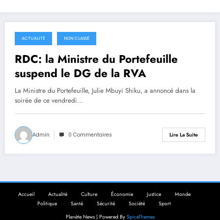
ACTUALITÉ
NON CLASSÉ
19 septembre 2025
RDC: la Ministre du Portefeuille
suspend le DG de la RVA
La Ministre du Portefeuille, Julie Mbuyi Shiku, a annoncé dans la
soirée de ce vendredi…
Admin
0 Commentaires
Lire La Suite
Accueil
Actualité
Culture
Économie
Justice
Monde
Politique
Santé
Sécurité
Société
Sport
Planète News | Powered By
SpiceThemes