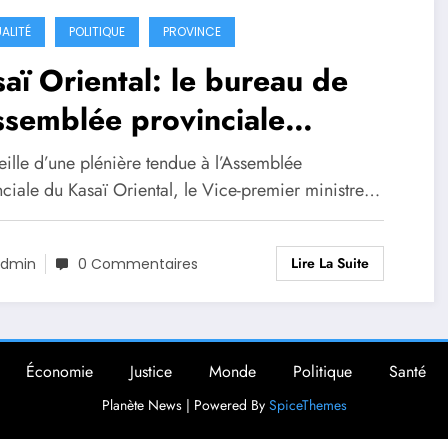
ALITÉ
POLITIQUE
PROVINCE
aï Oriental: le bureau de
ssemblée provinciale
nvoqué à Kinshasa pour une
eille d’une plénière tendue à l’Assemblée
sultation
nciale du Kasaï Oriental, le Vice-premier ministre…
Lire La Suite
dmin
0 Commentaires
Économie
Justice
Monde
Politique
Santé
Planète News | Powered By
SpiceThemes