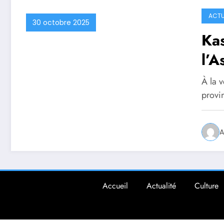
ACTU
30 octobre 2025
Kas
l’A
co
À la v
con
provi
A
Accueil
Actualité
Culture