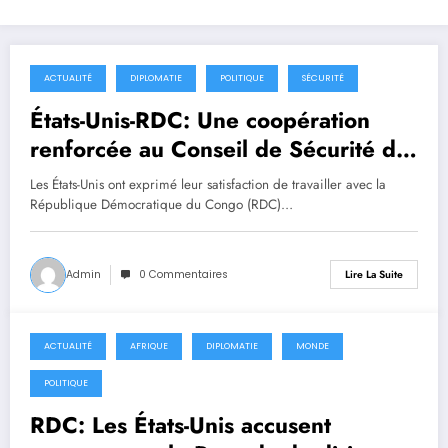
ACTUALITÉ
DIPLOMATIE
POLITIQUE
SÉCURITÉ
22 janvier 2026
États-Unis-RDC: Une coopération
renforcée au Conseil de Sécurité de
l’ONU
Les États-Unis ont exprimé leur satisfaction de travailler avec la
République Démocratique du Congo (RDC)…
Admin
0 Commentaires
Lire La Suite
ACTUALITÉ
AFRIQUE
DIPLOMATIE
MONDE
12 décembre 2025
POLITIQUE
RDC: Les États-Unis accusent