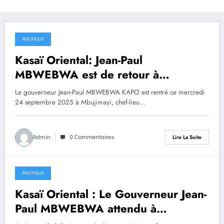
POLITIQUE
24 septembre 2025
Kasaï Oriental: Jean-Paul
MBWEBWA est de retour à
Mbujimayi
Le gouverneur Jean-Paul MBWEBWA KAPO est rentré ce mercredi
24 septembre 2025 à Mbujimayi, chef-lieu…
Admin
0 Commentaires
Lire La Suite
POLITIQUE
22 septembre 2025
Kasaï Oriental : Le Gouverneur Jean-
Paul MBWEBWA attendu à
Mbujimayi ce mercredi pour un