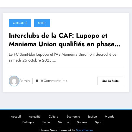
ACTUALITÉ
SPORT
25 octobre 2025
Interclubs de la CAF: Lupopo et
Maniema Union qualifiés en phase
de groupes
Le FC Saint-Éloi Lupopo et l’AS Maniema Union ont décroché ce
samedi 26 octobre 2025,…
Admin
0 Commentaires
Lire La Suite
Accueil
Actualité
Culture
Économie
Justice
Monde
Politique
Santé
Sécurité
Société
Sport
Planète News | Powered By
SpiceThemes